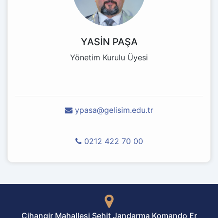
YASİN PAŞA
Yönetim Kurulu Üyesi
ypasa@gelisim.edu.tr
0212 422 70 00
Cihangir Mahallesi Şehit Jandarma Komando Er