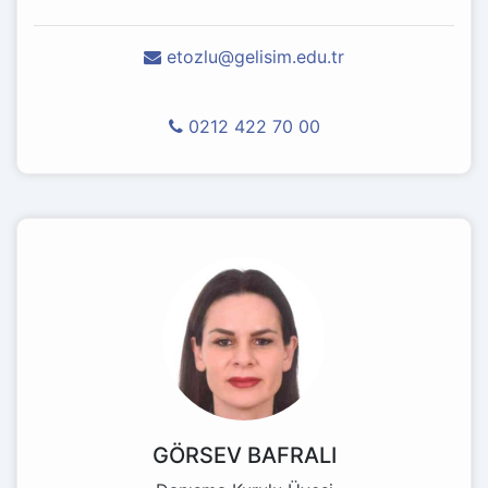
etozlu@gelisim.edu.tr
0212 422 70 00
GÖRSEV BAFRALI